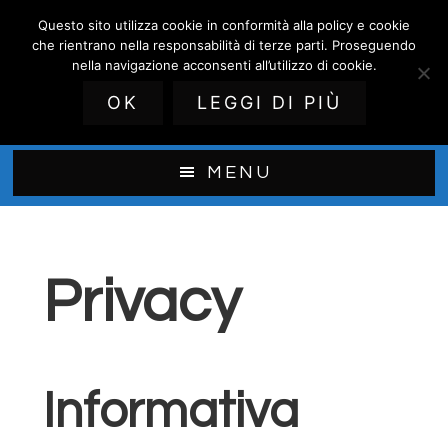
Passa
Questo sito utilizza cookie in conformità alla policy e cookie
Assistenza Climatizzatori
al
che rientrano nella responsabilità di terze parti. Proseguendo
contenuto
nella navigazione acconsenti all’utilizzo di cookie.
Daikin Monza
principale
OK
LEGGI DI PIÙ
installazione e riparazione Daikin
MENU
Privacy
Informativa