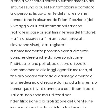
al fine di verificare il corretto funzionamento del
sito. Nessuna di queste informazioni è correlata
alla persona fisica-Utente del sito, e non ne
consentono in alcun modo l’identificazione (dal
25 maggio 2018 tali informazioni saranno
trattate in base ai legittimi interessi del titolare);
– a fini di sicurezza (filtri antispam, firewall,
rilevazione virus), i dati registrati
automaticamente possono eventualmente
comprendere anche dati personali come
l’indirizzo Ip, che potrebbe essere utilizzato,
conformemente alle leggi vigenti in materia, al
fine di bloccare tentativi di danneggiamento al
sito medesimo o di recare danno ad altri utenti, o
comunque attività dannose o costituenti reato.
Tali dati non sono mai utilizzati per
l’identificazione o la profilazione dell’utente, né
incrociati con altri dati, né forniti a terzi, ma