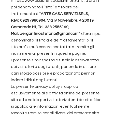
https://www.assistenzadaikinmonza.it/, d’ora in
poi denominato il “sito” e titolare del
trattamento è “
ARTE CASA SERVIZI SRLS,
P.Iva 09297980964, Via IV Novembre, 4 20019
Cornaredo MI, Tel. 333.2555199,
Mail. bergantinostefano@gmail.com
”, d’ora in poi
denominato “il titolare del trattamento” o “il
titolare” e può essere contattato tramite gli
indirizzi e-mail presenti in queste pagine.
Il presente sito rispetta e tutela la riservatezza
dei visitatori e degli utenti, ponendo in essere
ogni sforzo possibile e proporzionato per non
ledere i diritti degli utenti.
La presente privacy policy si applica
esclusivamente alle attività online del presente
sito ed è valida per i visitatori/utenti del sito. Non
si applica alle informazioni eventualmente
raccolte tramite canali diversi dal presente sito