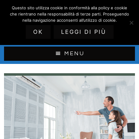
Passa
Questo sito utilizza cookie in conformità alla policy e cookie
Assistenza Climatizzatori
al
che rientrano nella responsabilità di terze parti. Proseguendo
contenuto
nella navigazione acconsenti all’utilizzo di cookie.
Daikin Monza
principale
OK
LEGGI DI PIÙ
installazione e riparazione Daikin
MENU