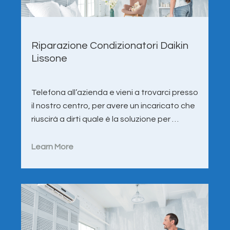
Riparazione Condizionatori Daikin
Lissone
Telefona all’azienda e vieni a trovarci presso
il nostro centro, per avere un incaricato che
riuscirà a dirti quale è la soluzione per …
Learn More