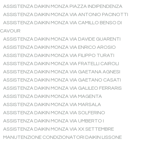
ASSISTENZA DAIKIN MONZA PIAZZA INDIPENDENZA
ASSISTENZA DAIKIN MONZA VIA ANTONIO PACINOTTI
ASSISTENZA DAIKIN MONZA VIA CAMILLO BENSO DI
CAVOUR
ASSISTENZA DAIKIN MONZA VIA DAVIDE GUARENTI
ASSISTENZA DAIKIN MONZA VIA ENRICO AROSIO
ASSISTENZA DAIKIN MONZA VIA FILIPPO TURATI
ASSISTENZA DAIKIN MONZA VIA FRATELLI CAIROLI
ASSISTENZA DAIKIN MONZA VIA GAETANA AGNESI
ASSISTENZA DAIKIN MONZA VIA GAETANO CASATI
ASSISTENZA DAIKIN MONZA VIA GALILEO FERRARIS
ASSISTENZA DAIKIN MONZA VIA MAGENTA
ASSISTENZA DAIKIN MONZA VIA MARSALA
ASSISTENZA DAIKIN MONZA VIA SOLFERINO
ASSISTENZA DAIKIN MONZA VIA UMBERTO I
ASSISTENZA DAIKIN MONZA VIA XX SETTEMBRE
MANUTENZIONE CONDIZIONATORI DAIKIN LISSONE