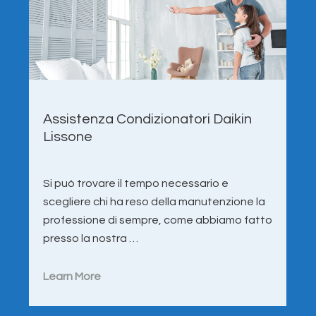
Assistenza Condizionatori Daikin
Lissone
Si può trovare il tempo necessario e
scegliere chi ha reso della manutenzione la
professione di sempre, come abbiamo fatto
presso la nostra …
Learn More