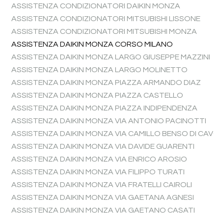
ASSISTENZA CONDIZIONATORI DAIKIN MONZA
ASSISTENZA CONDIZIONATORI MITSUBISHI LISSONE
ASSISTENZA CONDIZIONATORI MITSUBISHI MONZA
ASSISTENZA DAIKIN MONZA CORSO MILANO
ASSISTENZA DAIKIN MONZA LARGO GIUSEPPE MAZZINI
ASSISTENZA DAIKIN MONZA LARGO MOLINETTO
ASSISTENZA DAIKIN MONZA PIAZZA ARMANDO DIAZ
ASSISTENZA DAIKIN MONZA PIAZZA CASTELLO
ASSISTENZA DAIKIN MONZA PIAZZA INDIPENDENZA
ASSISTENZA DAIKIN MONZA VIA ANTONIO PACINOTTI
ASSISTENZA DAIKIN MONZA VIA CAMILLO BENSO DI CAV
ASSISTENZA DAIKIN MONZA VIA DAVIDE GUARENTI
ASSISTENZA DAIKIN MONZA VIA ENRICO AROSIO
ASSISTENZA DAIKIN MONZA VIA FILIPPO TURATI
ASSISTENZA DAIKIN MONZA VIA FRATELLI CAIROLI
ASSISTENZA DAIKIN MONZA VIA GAETANA AGNESI
ASSISTENZA DAIKIN MONZA VIA GAETANO CASATI