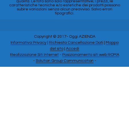
qualità. Le foto sono solo rappresentative; i prezzi, le
caratteristiche tecniche e/o estetiche dei prodotti possono
subire variazioni senza alcun preavviso. Salvo errori
tipografici.
Copyright © 2017- Oggi AZIENDA
Informativa Privacy
|
Richiesta Cancellazione Dati
|
Mappa
del sito
|
Accedi
Realizzazione Siti Internet
-
Posizionamento siti web ROMA
-
Solution Group Communication
-
CHIAMA ORA
WHATSAPP
EMAIL
Questo sito utilizza cookie in conformità alla policy e cookie
che rientrano nella responsabilità di terze parti.
Proseguendo nella navigazione acconsenti all’utilizzo di
OK
LEGGI DI PIÙ
cookie.