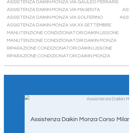
ASSISTENZA DAIKIN MONZA VIA GALILEO FERRARIS
ASSISTENZA DAIKIN MONZA VIA MAGENTA
ASSI
ASSISTENZA DAIKIN MONZA VIA SOLFERINO
ASSIS
ASSISTENZA DAIKIN MONZA VIA XX SETTEMBRE
MANUTENZIONE CONDIZIONATORI DAIKIN LISSONE
MANUTENZIONE CONDIZIONATORI DAIKIN MONZA
RIPARAZIONE CONDIZIONATORI DAIKIN LISSONE
RIPARAZIONE CONDIZIONATORI DAIKIN MONZA
Assistenza Daikin Monza Corso Milan