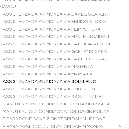
CAVOUR
ASSISTENZA DAIKIN MONZA VIA DAVIDE GUARENTI
ASSISTENZA DAIKIN MONZA VIA ENRICO AROSIO
ASSISTENZA DAIKIN MONZA VIA FILIPPO TURATI
ASSISTENZA DAIKIN MONZA VIA FRATELLI CAIROLI
ASSISTENZA DAIKIN MONZA VIA GAETANA AGNESI
ASSISTENZA DAIKIN MONZA VIA GAETANO CASATI
ASSISTENZA DAIKIN MONZA VIA GALILEO FERRARIS
ASSISTENZA DAIKIN MONZA VIA MAGENTA
ASSISTENZA DAIKIN MONZA VIA MARSALA
ASSISTENZA DAIKIN MONZA VIA SOLFERINO
ASSISTENZA DAIKIN MONZA VIA UMBERTO I
ASSISTENZA DAIKIN MONZA VIA XX SETTEMBRE
MANUTENZIONE CONDIZIONATORI DAIKIN LISSONE
MANUTENZIONE CONDIZIONATORI DAIKIN MONZA
RIPARAZIONE CONDIZIONATORI DAIKIN LISSONE
RIPARAZIONE CONDIZIONATORI DAIKIN MONZA
ALL