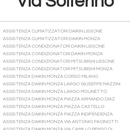
Via Solferino
ASSISTENZA CLIMATIZZATORI DAIKIN LISSONE
ASSISTENZA CLIMATIZZATORI DAIKIN MONZA
ASSISTENZA CONDIZIONATORI DAIKIN LISSONE
ASSISTENZA CONDIZIONATORI DAIKIN MONZA
ASSISTENZA CONDIZIONATORI MITSUBISHI LISSONE
ASSISTENZA CONDIZIONATORI MITSUBISHI MONZA
ASSISTENZA DAIKIN MONZA CORSO MILANO
ASSISTENZA DAIKIN MONZA LARGO GIUSEPPE MAZZINI
ASSISTENZA DAIKIN MONZA LARGO MOLINETTO
ASSISTENZA DAIKIN MONZA PIAZZA ARMANDO DIAZ
ASSISTENZA DAIKIN MONZA PIAZZA CASTELLO
ASSISTENZA DAIKIN MONZA PIAZZA INDIPENDENZA
ASSISTENZA DAIKIN MONZA VIA ANTONIO PACINOTTI
ASSISTENZA DAIKIN MONZA VIA CAMILLO BENSO DI